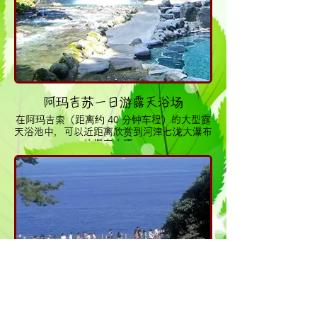
阿玛吉苏一日游露天浴场
在阿玛吉索（距离约 40 分钟车程）的大型露
天浴池中，可以近距离欣赏到河津七泷大瀑布
的瀑布水潭。