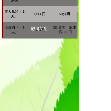
紛失
露天風呂（１
1,500円
50分間
組）
渓流釣り（１
2匹まで 追加
取消使用
1,000円
人）
1匹300円