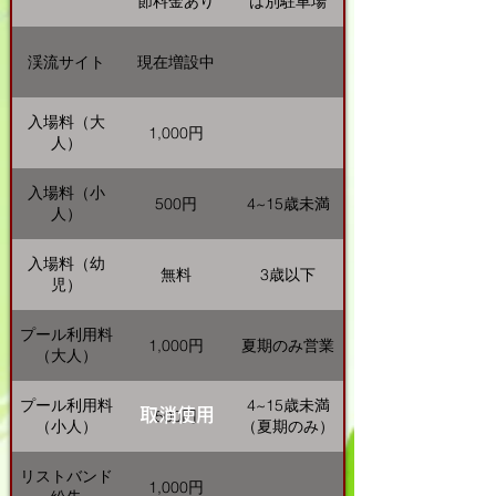
節料金あり
は別駐車場
渓流サイト
現在増設中
入場料（大
1,000円
人）
入場料（小
500円
4~15歳未満
人）
入場料（幼
無料
3歳以下
児）
プール利用料
1,000円
夏期のみ営業
（大人）
プール利用料
4~15歳未満
取消使用
500円
（小人）
（夏期のみ）
リストバンド
1,000円